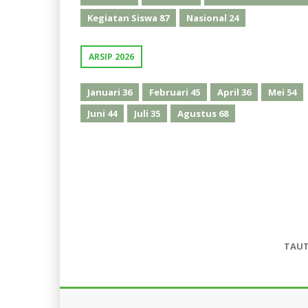
Kegiatan Siswa
87
Nasional
24
ARSIP 2026
Januari
36
Februari
45
April
36
Mei
54
Juni
44
Juli
35
Agustus
68
TAU