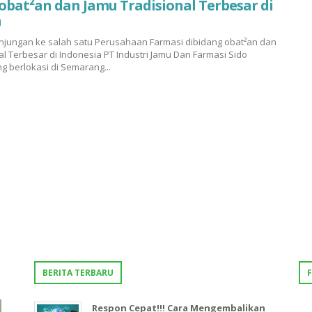
obat²an dan Jamu Tradisional Terbesar di
a
njungan ke salah satu Perusahaan Farmasi dibidang obat²an dan
al Terbesar di Indonesia PT Industri Jamu Dan Farmasi Sido
g berlokasi di Semarang...
BERITA TERBARU
Respon Cepat!!! Cara Mengembalikan