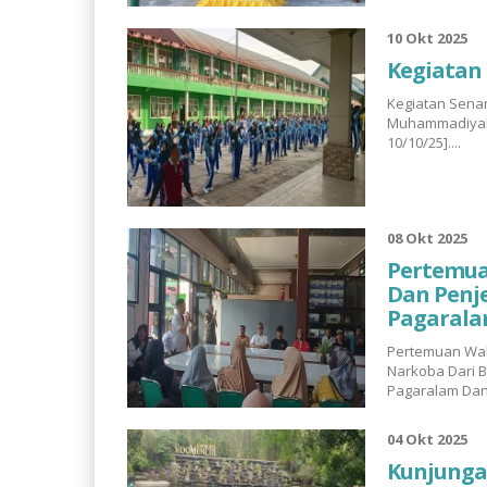
10 Okt 2025
Kegiatan
Kegiatan Sena
Muhammadiyah 
10/10/25]....
08 Okt 2025
Pertemuan
Dan Penj
Pagaral
Pertemuan Wali
Narkoba Dari 
Pagaralam Dan
04 Okt 2025
Kunjunga