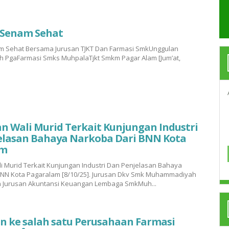
 Senam Sehat
m Sehat Bersama Jurusan TJKT Dan Farmasi SmkUnggulan
PgaFarmasi Smks MuhpalaTjkt Smkm Pagar Alam [Jum’at,
 Wali Murid Terkait Kunjungan Industri
elasan Bahaya Narkoba Dari BNN Kota
am
 Murid Terkait Kunjungan Industri Dan Penjelasan Bahaya
BNN Kota Pagaralam [8/10/25]. Jurusan Dkv Smk Muhammadiyah
 Jurusan Akuntansi Keuangan Lembaga SmkMuh...
n ke salah satu Perusahaan Farmasi