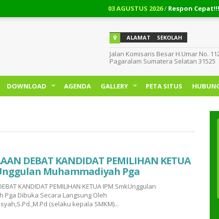
03 AGUSTUS 2026
/
Respon Cepat!!! Cara 
ALAMAT
SEKOLAH
Jalan Komisaris Besar H.Umar No. 11
Pagaralam Sumatera Selatan 31525
DOWNLOAD
AGENDA
GALLERY
PETA SITUS
HUBUNG
AAN DEBAT KANDIDAT PEMILIHAN KETUA
Unggulan Muhammadiyah Pga
EBAT KANDIDAT PEMILIHAN KETUA IPM SmkUnggulan
Pga Dibuka Secara Langsung Oleh
syah,S.Pd.,M.Pd (selaku kepala SMKM)...