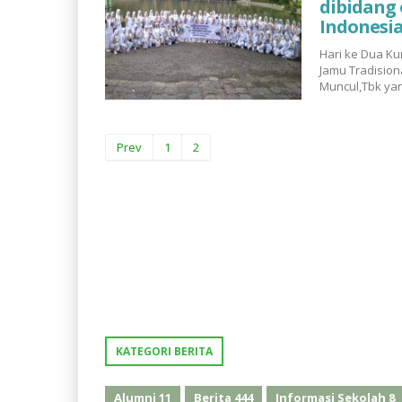
dibidang 
Indonesi
Hari ke Dua Ku
Jamu Tradision
Muncul,Tbk yan
Prev
1
2
KATEGORI BERITA
Alumni
11
Berita
444
Informasi Sekolah
8