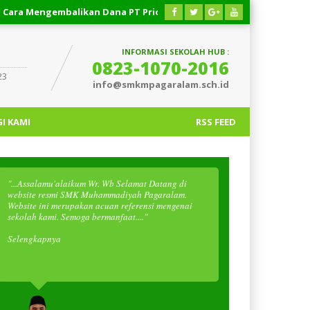
Mengembalikan Dana PT Priority Valasindo Remittance
03 AG
INFORMASI SEKOLAH HUB :
0823-1070-2016
23
info@smkmpagaralam.sch.id
I KAMI
RSS FEED
"...Assalamu'alaikum Wr. Wb Selamat Datang di
website resmi SMK Muhammadiyah Pagaralam.
Website ini merupakan acuan referensi mengenai
sekolah kami. Semoga bermanfaat...."
Selengkapnya