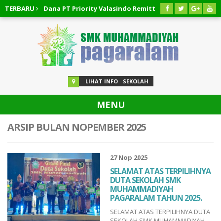
likan Dana PT Priority Valasindo Remittance
TERBARU
03 AGUSTUS 2
lan Pinjaman Easycash
03 AGUSTUS 2026
/
Cara Membatalkan 
LIHAT INFO
SEKOLAH
MENU
ARSIP BULAN NOPEMBER 2025
27 Nop 2025
SELAMAT ATAS TERPILIHNYA
DUTA SEKOLAH SMK
MUHAMMADIYAH
PAGARALAM TAHUN 2025.
SELAMAT ATAS TERPILIHNYA DUTA
SEKOLAH SMK MUHAMMADIYAH