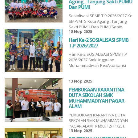
Agung , Tanjung Sakti PUMU
BpkToyohito Ikeda guna
Dan PUMI
memperkuat kerjasama
Sosialisasi SPMB T.P 2026/2027 Ke
internasional, Gubernur Pr...
SMP/MTS Kota Agung , Tanjung
Sakti PUMU Dan PUMI [Senin,
18 Nop 2025
17/11/25]. SmkUnggulan
Muhammadiyah Pga Sosialisasi
Hari Ke-2 SOSIALISASI SPMB
SPMB (Seleksi Penerimaan
T.P 2026/2027
Mahasiswa Baru) merupakan
Hari Ke-2 SOSIALISASI SPMB T.P
kegiatan yang dilaksanakan oleh
2026/2027 SmkUnggulan
SMK Muhammadiyah Pagaralam
Muhammadiyah PgaAkuntansi
untuk memberikan informasi
Keuangan Lembaga
lengkap kepada c...
SmkMuhFarmasi Smks
13 Nop 2025
MuhpalaTjkt Smkm Pagar
AlamTbsm Smkm PagaralamDkv
PEMBUKAAN KARANTINA
Smk Muhammadiyah
DUTA SEKOLAH SMK
PagaralamManajemen
MUHAMMADIYAH PAGAR
Perkantoran SmkmuhpgaIpm
ALAM
SmkMuhammadiyah Pagaralam...
PEMBUKAAN KARANTINA DUTA
SEKOLAH SMK MUHAMMADIYAH
PAGAR ALAM [Rabu, 12/11/25].
13 Nop 2025
Dibuka langsung Oleh Kepala
SMKM