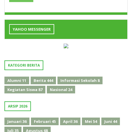
YAHOO MESSENGER
KATEGORI BERITA
Alumni
11
Berita
444
Informasi Sekolah
8
Kegiatan Siswa
87
Nasional
24
ARSIP 2026
Januari
36
Februari
45
April
36
Mei
54
Juni
44
Juli
35
Agustus
68