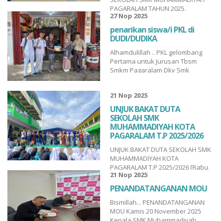
PAGARALAM TAHUN 2025.
27 Nop 2025
Penyerahan Hadiah langsung
diberikan Oleh Kepala SMKM :
penarikan siswa/i PKL di
Bpk.Candraliansyah,SPd.,M.Pd -
DUDI/DUDIKA
DUTA WAKIL 1 PUTRA (HANAM
Alhamdulillah .. PKL gelombang
WILDAN ALVAROZ) Jurusan TBSM. -
Pertama untuk Jurusan Tbsm
DUTA WAKIL 1 PUTRI (NABILA
Smkm Pagaralam Dkv Smk
SALSABILAH) Jurusan Farmasi. -
Muhammadiyah Pagaralam
DUTA WAK...
Akuntansi Keuangan Lembaga
21 Nop 2025
SmkMuh dan Tjkt Smkm Pagar
Alam telah selesai dengan
UNJUK BAKAT DUTA
ditandainya penarikan siswa/i
SEKOLAH SMK
PKL di DUDI/DUDIKA, Semoga
MUHAMMADIYAH KOTA
pengalaman kerja nyata selama
PAGARALAM T.P 2025/2026
PKL dapat mengasah ketera...
UNJUK BAKAT DUTA SEKOLAH SMK
MUHAMMADIYAH KOTA
PAGARALAM T.P 2025/2026 [Rabu,
21 Nop 2025
19/11/25]. SmkUnggulan
Muhammadiyah PgaAkuntansi
PENANDATANGANAN MOU
Keuangan Lembaga
Bismillah... PENANDATANGANAN
SmkMuhFarmasi Smks
MOU Kamis 20 November 2025
MuhpalaTjkt Smkm Pagar
Kepala SMK Muhammadiyah
AlamTbsm Smkm PagaralamDkv