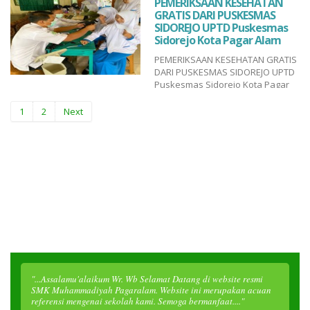
PEMERIKSAAN KESEHATAN
(Bpk.Candraliansyah,S.Pd.,M.Pd)
GRATIS DARI PUSKESMAS
Pemateri Dari BNN Kota
SIDOREJO UPTD Puskesmas
Pagaralam (Bpk.dr.Sevri Yunata)
Sidorejo Kota Pagar Alam
Karantina Duta Sekolah
PEMERIKSAAN KESEHATAN GRATIS
merupakan rangkaian kegiatan
DARI PUSKESMAS SIDOREJO UPTD
pembekalan dan pembinaan bagi
Puskesmas Sidorejo Kota Pagar
para fin...
Alam Pemeriksaan kesehatan
gratis adalah kegiatan pelayanan
1
2
Next
kesehatan yang diberikan tanpa
biaya kepada masyarakat
dengan tujuan untuk mendeteksi
dini berbagai penyakit serta
meningkatkan kesadaran akan
pentin...
"...Assalamu'alaikum Wr. Wb Selamat Datang di website resmi
SMK Muhammadiyah Pagaralam. Website ini merupakan acuan
referensi mengenai sekolah kami. Semoga bermanfaat...."