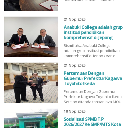
Pagar Alam Bpk Chandra Liansyah
Smk Muhammadiyah
, S.Pd.,M.Pd telah
PagaralamManajemen
menandatangani Memorandum
Perkantoran SmkmuhpgaIpm
21 Nop 2025
Of Understanding (MOU) bersama
SmkMuhammadiyah Pagara...
bpk Yasuyoshi Ohira merupakan
Anabuki College adalah grup
COO Senior Excexutive Director
institusi pendidikan
dari Anabuki College Group yang
komprehensif di Jepang
berkedudukan d...
Bismillah... Anabuki College
adalah grup institusi pendidikan
komprehensif di Jepang yang
terdiri dari satu perguruan tinggi
21 Nop 2025
junior dan 14 sekolah kejuruan di
wilayah Chugoku dan Shikoku.
Pertemuan Dengan
Bersama kita Wujudkan Program
Gubernur Prefektur Kagawa
Kerjasama untuk siswa/i dan
Toyohito Ikeda
Alumni SMK Muhammadiyah
Pertemuan Dengan Gubernur
Pagar Alam dibidang : 1...
Prefektur Kagawa Toyohito Ikeda
Setelan ditanda tanganinya MOU
dengan Anabuki College Group
18 Nop 2025
kepala SMK Muhammadiyah
Pagar Alam Bpk Chandra Liansyah
Sosialisasi SPMB T.P
, S.Pd.M.Pd diundang Oleh
2026/2027 Ke SMP/MTS Kota
Gubernur Prefektur Kagawa