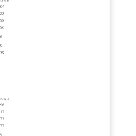
Siswa
204
122
158
150
86
80
770
Siswa
196
117
173
177
85