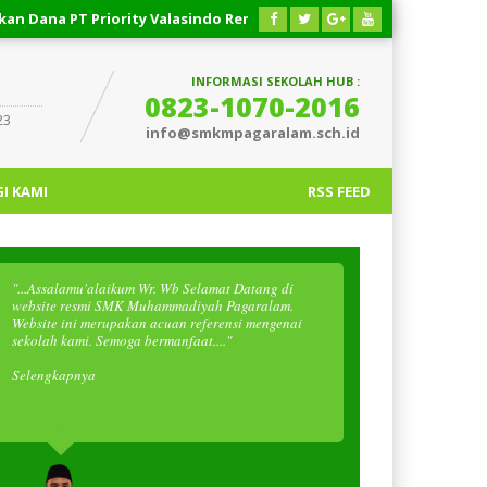
riority Valasindo Remittance
03 AGUSTUS 2026
/
Respon Cep
INFORMASI SEKOLAH HUB :
0823-1070-2016
23
info@smkmpagaralam.sch.id
I KAMI
RSS FEED
"...Assalamu'alaikum Wr. Wb Selamat Datang di
website resmi SMK Muhammadiyah Pagaralam.
Website ini merupakan acuan referensi mengenai
sekolah kami. Semoga bermanfaat...."
Selengkapnya