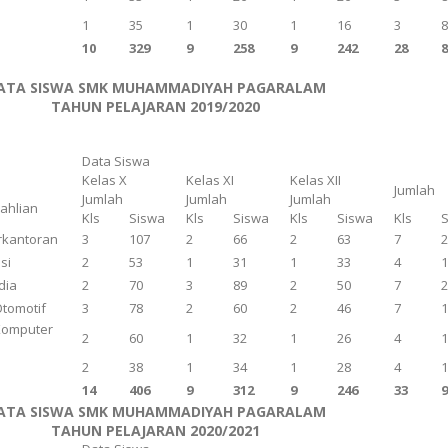
n
1
35
1
30
1
16
3
10
329
9
258
9
242
28
ATA SISWA SMK MUHAMMADIYAH PAGARALAM
TAHUN PELAJARAN 2019/2020
Data Siswa
Kelas X
Kelas XI
Kelas XII
Jumlah
Jumlah
Jumlah
Jumlah
eahlian
Kls
Siswa
Kls
Siswa
Kls
Siswa
Kls
rkantoran
3
107
2
66
2
63
7
si
2
53
1
31
1
33
4
dia
2
70
3
89
2
50
7
Otomotif
3
78
2
60
2
46
7
Komputer
2
60
1
32
1
26
4
n
2
38
1
34
1
28
4
14
406
9
312
9
246
33
ATA SISWA SMK MUHAMMADIYAH PAGARALAM
TAHUN PELAJARAN 2020/2021