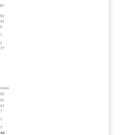
187
163
243
50
41
93
777
Siswa
203
155
241
77
71
97
844