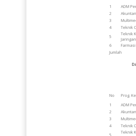
1
ADM Pe
2
Akuntan
3
Multime
4
Teknik 
Teknik 
5
Jaringa
6
Farmasi
Jumlah
D
No
Prog. K
1
ADM Pe
2
Akuntan
3
Multime
4
Teknik 
Teknik 
5