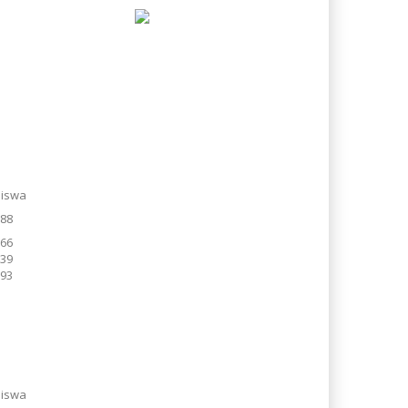
Siswa
188
166
239
593
Siswa