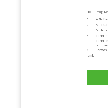
No
Prog. K
1
ADM Pe
2
Akuntan
3
Multime
4
Teknik 
Teknik 
5
Jaringa
6
Farmasi
Jumlah