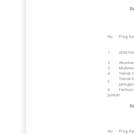
D
No
Prog. K
1
ADM Pe
2
Akuntan
3
Multime
4
Teknik 
Teknik 
5
Jaringa
6
Farmasi
Jumlah
D
No
Prog. K