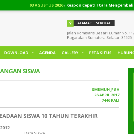
03 AGUSTUS 2026
/
Respon Cepat!!! Cara Mengembalikan Dana PT P
ALAMAT
SEKOLAH
Jalan Komisaris Besar H.Umar No. 11
Pagaralam Sumatera Selatan 31525
DOWNLOAD
AGENDA
GALLERY
PETA SITUS
HUBUNG
ANGAN SISWA
SMKMUH_PGA
28 APRIL 2017
7446 KALI
EADAAN SISWA 10 TAHUN TERAKHIR
/2012
Data Siswa