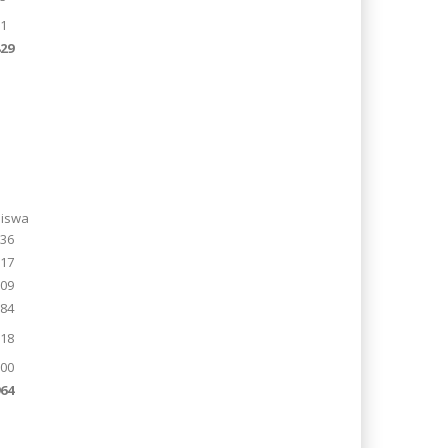
81
829
Siswa
236
117
209
184
118
100
964