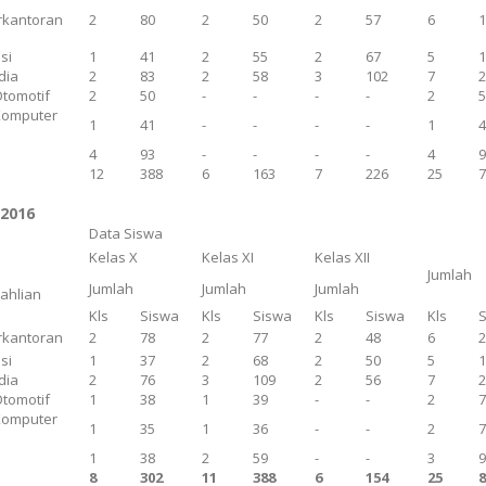
rkantoran
2
80
2
50
2
57
6
si
1
41
2
55
2
67
5
dia
2
83
2
58
3
102
7
Otomotif
2
50
-
-
-
-
2
Komputer
1
41
-
-
-
-
1
n
4
93
-
-
-
-
4
12
388
6
163
7
226
25
/2016
Data Siswa
Kelas X
Kelas XI
Kelas XII
Jumlah
Jumlah
Jumlah
Jumlah
eahlian
Kls
Siswa
Kls
Siswa
Kls
Siswa
Kls
rkantoran
2
78
2
77
2
48
6
si
1
37
2
68
2
50
5
dia
2
76
3
109
2
56
7
Otomotif
1
38
1
39
-
-
2
Komputer
1
35
1
36
-
-
2
n
1
38
2
59
-
-
3
8
302
11
388
6
154
25