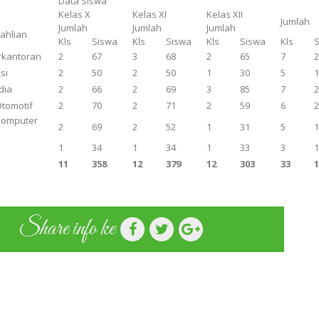
Data Siswa
Kelas X
Kelas XI
Kelas XII
Jumlah
Jumlah
Jumlah
Jumlah
eahlian
Kls
Siswa
Kls
Siswa
Kls
Siswa
Kls
rkantoran
2
67
3
68
2
65
7
si
2
50
2
50
1
30
5
dia
2
66
2
69
3
85
7
Otomotif
2
70
2
71
2
59
6
Komputer
2
69
2
52
1
31
5
n
1
34
1
34
1
33
3
11
358
12
379
12
303
33
Share info ke