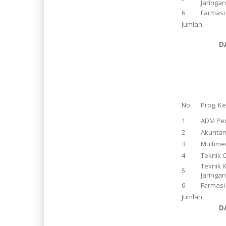
Jaringa
6
Farmasi
Jumlah
D
No
Prog. K
1
ADM Pe
2
Akuntan
3
Multime
4
Teknik 
Teknik 
5
Jaringa
6
Farmasi
Jumlah
D