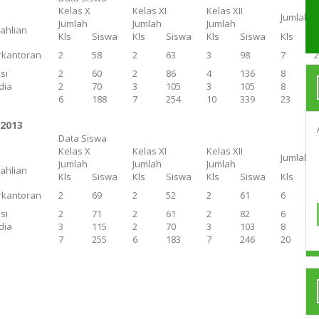
Kelas X
Kelas XI
Kelas XII
Jumlah
Jumlah
Jumlah
Jumlah
eahlian
Kls
Siswa
Kls
Siswa
Kls
Siswa
Kls
rkantoran
2
58
2
63
3
98
7
si
2
60
2
86
4
136
8
dia
2
70
3
105
3
105
8
6
188
7
254
10
339
23
/2013
Data Siswa
Kelas X
Kelas XI
Kelas XII
Jumlah
Jumlah
Jumlah
Jumlah
eahlian
Kls
Siswa
Kls
Siswa
Kls
Siswa
Kls
rkantoran
2
69
2
52
2
61
6
si
2
71
2
61
2
82
6
dia
3
115
2
70
3
103
8
7
255
6
183
7
246
20