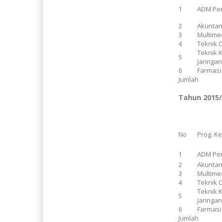
1
ADM Pe
2
Akuntan
3
Multime
4
Teknik 
Teknik 
5
Jaringa
6
Farmasi
Jumlah
Tahun 2015
No
Prog. K
1
ADM Pe
2
Akuntan
3
Multime
4
Teknik 
Teknik 
5
Jaringa
6
Farmasi
Jumlah