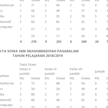
Kls
Siswa
Kls
Siswa
Kls
Siswa
Kls
rkantoran
2
71
2
60
2
73
6
si
1
36
2
49
1
37
4
dia
2
53
1
35
2
70
5
Otomotif
2
60
2
65
1
25
5
Komputer
1
27
1
29
1
30
3
n
1
29
1
17
1
34
3
9
276
9
255
8
269
26
ATA SISWA SMK MUHAMMADIYAH PAGARALAM
TAHUN PELAJARAN 2018/2019
Data Siswa
Kelas X
Kelas XI
Kelas XII
Jumlah
Jumlah
Jumlah
Jumlah
eahlian
Kls
Siswa
Kls
Siswa
Kls
Siswa
Kls
rkantoran
2
72
2
68
2
56
6
si
1
34
1
34
2
49
4
dia
3
89
2
51
1
33
6
Otomotif
2
66
2
49
2
62
6
Komputer
1
33
1
26
1
26
3