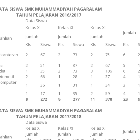
ATA SISWA SMK MUHAMMADIYAH PAGARALAM
TAHUN PELAJARAN 2016/2017
Data Siswa
Kelas X
Kelas XI
Kelas XII
Jumlah
Jumlah
Jumlah
Jumlah
eahlian
Kls
Siswa
Kls
Siswa
Kls
Siswa
Kls
rkantoran
2
67
2
73
2
75
6
si
2
51
1
37
2
67
5
dia
1
35
2
73
3
106
6
Otomotif
2
66
1
28
1
37
4
Komputer
1
36
1
31
1
34
3
n
1
17
1
35
2
59
4
9
272
8
277
11
378
28
ATA SISWA SMK MUHAMMADIYAH PAGARALAM
TAHUN PELAJARAN 2017/2018
Data Siswa
Kelas X
Kelas XI
Kelas XII
Jumlah
Jumlah
Jumlah
Jumlah
eahlian