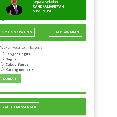
Kepala Sekolah
CANDRALIANSYAH
S.Pd.,M.Pd
Siswa
219
282
280
VOTING / RATING
LIHAT JAWABAN
781
Apakah website ini bagus ?
Sangat Bagus
Bagus
Cukup Bagus
Siswa
Kurang menarik
182
214
SUBMIT
288
684
YAHOO MESSENGER