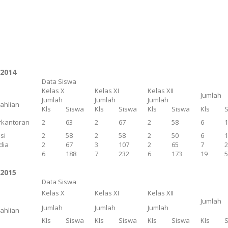
/2014
Data Siswa
Kelas X
Kelas XI
Kelas XII
Jumlah
Jumlah
Jumlah
Jumlah
eahlian
Kls
Siswa
Kls
Siswa
Kls
Siswa
Kls
rkantoran
2
63
2
67
2
58
6
si
2
58
2
58
2
50
6
dia
2
67
3
107
2
65
7
6
188
7
232
6
173
19
/2015
Data Siswa
Kelas X
Kelas XI
Kelas XII
Jumlah
Jumlah
Jumlah
Jumlah
eahlian
Kls
Siswa
Kls
Siswa
Kls
Siswa
Kls