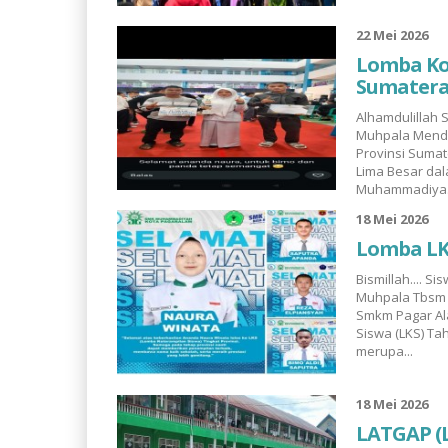
22 Mei 2026
Lomba Kom
Sumatera
Alhamdulillah
Muhpala Mendap
Provinsi Suma
Lima Besar da
Muhammadiya.
18 Mei 2026
Lomba LK
Bismillah.... 
Muhpala Tbsm
Smkm Pagar Al
Siswa (LKS) Ta
merupa...
18 Mei 2026
LATGAP (