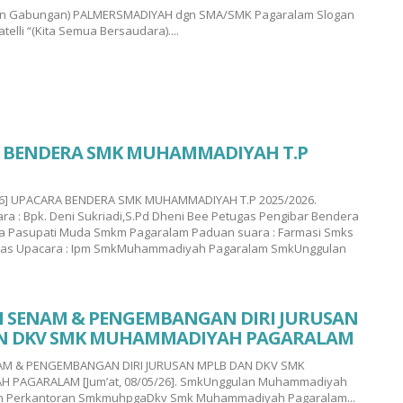
an Gabungan) PALMERSMADIYAH dgn SMA/SMK Pagaralam Slogan
atelli “(Kita Semua Bersaudara)....
 BENDERA SMK MUHAMMADIYAH T.P
/26] UPACARA BENDERA SMK MUHAMMADIYAH T.P 2025/2026.
a : Bpk. Deni Sukriadi,S.Pd Dheni Bee Petugas Pengibar Bendera
da Pasupati Muda Smkm Pagaralam Paduan suara : Farmasi Smks
gas Upacara : Ipm SmkMuhammadiyah Pagaralam SmkUnggulan
N SENAM & PENGEMBANGAN DIRI JURUSAN
N DKV SMK MUHAMMADIYAH PAGARALAM
AM & PENGEMBANGAN DIRI JURUSAN MPLB DAN DKV SMK
 PAGARALAM [Jum’at, 08/05/26]. SmkUnggulan Muhammadiyah
 Perkantoran SmkmuhpgaDkv Smk Muhammadiyah Pagaralam...