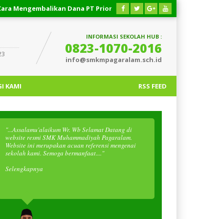
gembalikan Dana PT Priority Valasindo Remittance
03 AGUST
INFORMASI SEKOLAH HUB :
0823-1070-2016
23
info@smkmpagaralam.sch.id
I KAMI
RSS FEED
"...Assalamu'alaikum Wr. Wb Selamat Datang di
website resmi SMK Muhammadiyah Pagaralam.
Website ini merupakan acuan referensi mengenai
sekolah kami. Semoga bermanfaat...."
Selengkapnya