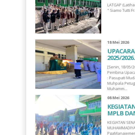
LATGAP (Latih
" Siamo Tutti Fr
18 Mei 2026
UPACARA
2025/2026.
[Senin, 18/05
Pembina Upacar
: Pasupati Mu
Muhpala Petu
Muhamm...
08 Mei 2026
KEGIATA
MPLB DA
KEGIATAN SEN
MUHAMMADIYAH
PgaManajemen