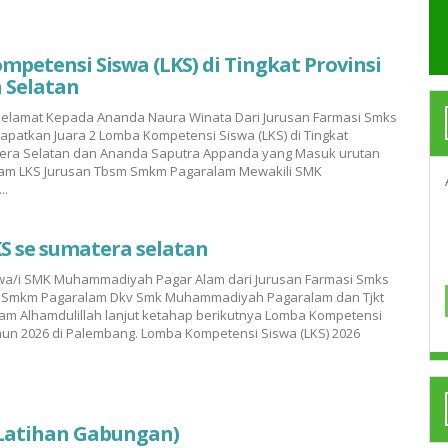
petensi Siswa (LKS) di Tingkat Provinsi
 Selatan
 Selamat Kepada Ananda Naura Winata Dari Jurusan Farmasi Smks
atkan Juara 2 Lomba Kompetensi Siswa (LKS) di Tingkat
tera Selatan dan Ananda Saputra Appanda yang Masuk urutan
lam LKS Jurusan Tbsm Smkm Pagaralam Mewakili SMK
..
S se sumatera selatan
Siswa/i SMK Muhammadiyah Pagar Alam dari Jurusan Farmasi Smks
 Smkm Pagaralam Dkv Smk Muhammadiyah Pagaralam dan Tjkt
am Alhamdulillah lanjut ketahap berikutnya Lomba Kompetensi
hun 2026 di Palembang. Lomba Kompetensi Siswa (LKS) 2026
Latihan Gabungan)