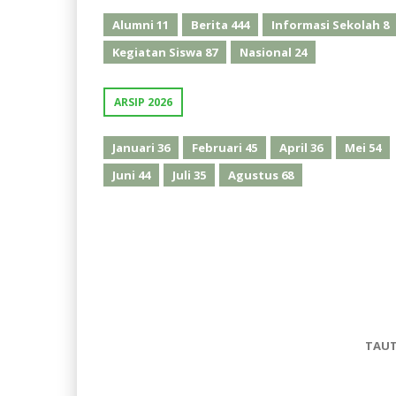
Alumni
11
Berita
444
Informasi Sekolah
8
Kegiatan Siswa
87
Nasional
24
ARSIP 2026
Januari
36
Februari
45
April
36
Mei
54
Juni
44
Juli
35
Agustus
68
TAU