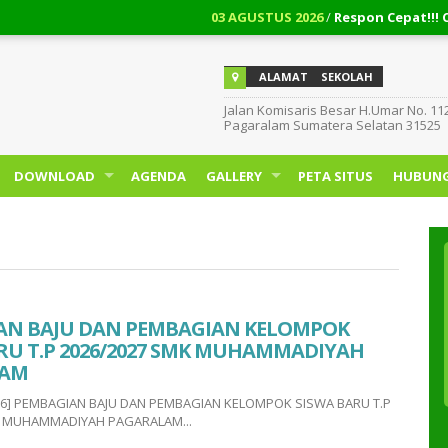
03 AGUSTUS 2026
/
Respon Cepat!!! Cara Men
ALAMAT
SEKOLAH
Jalan Komisaris Besar H.Umar No. 11
Pagaralam Sumatera Selatan 31525
DOWNLOAD
AGENDA
GALLERY
PETA SITUS
HUBUNG
AN BAJU DAN PEMBAGIAN KELOMPOK
RU T.P 2026/2027 SMK MUHAMMADIYAH
LAM
/26] PEMBAGIAN BAJU DAN PEMBAGIAN KELOMPOK SISWA BARU T.P
K MUHAMMADIYAH PAGARALAM...