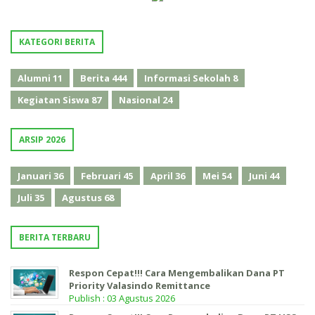
KATEGORI BERITA
Alumni
11
Berita
444
Informasi Sekolah
8
Kegiatan Siswa
87
Nasional
24
ARSIP 2026
Januari
36
Februari
45
April
36
Mei
54
Juni
44
Juli
35
Agustus
68
BERITA TERBARU
Respon Cepat!!! Cara Mengembalikan Dana PT
Priority Valasindo Remittance
Publish : 03 Agustus 2026