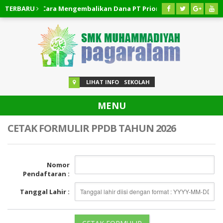
 Cepat!!! Cara Mengembalikan Dana PT Priority Valasindo Remitta
TERBARU
 Cepat!!! Cara Pembatalan Pinjaman Easycash
03 AGUSTUS 2
LIHAT INFO
SEKOLAH
MENU
CETAK FORMULIR PPDB TAHUN 2026
Nomor
Pendaftaran :
Tanggal Lahir :