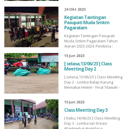
Muhpala SmkUnggulan
24 Okt 2023
Muhammadiyah Pga...
Kegiatan Tantingan
Pasupati Muda Smkm
Pagaralam
Kegiatan Tantingan Pasupati
Muda Smkm Pagaralam Tahun
Ajaran 2023-2024. Pembina :
Chandra wijaya Chandra Ekha
15 Jun 2023
Wijaya #SmkBisa #SmkHebat
SmkUnggulan Muhammadiyah
[ selasa,13/06/23 ] Class
Pga Jurnalistik
Meetting Day 2
SmkMuhammadiyah Jurnalistik
[ selasa,13/06/23 ] Class Meetting
SMK Muhammadiyah Pagaralam...
Day 2 - Lomba Balap Karung
Memakai Helem - Final Tilawah -
Penyisihan Mobile Lagends
#SmkHebat #smkbisa
15 Jun 2023
SmkUnggulan Muhammadiyah
Pga...
Class Meetting Day 3
[ Rabu,14/06/23 ] Class Meetting
Day 3 - Lomba tari kreasi
#SmkHebat #smkbisa