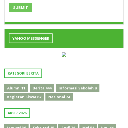
SUBMIT
YAHOO MESSENGER
KATEGORI BERITA
Alumni
11
Berita
444
Informasi Sekolah
8
Kegiatan Siswa
87
Nasional
24
ARSIP 2026
Januari
36
Februari
45
April
36
Mei
54
Juni
44