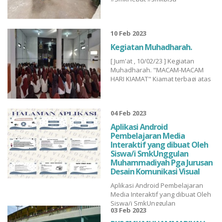
SmkUnggulan Muhammadiyah
Pga...
10 Feb 2023
Kegiatan Muhadharah.
[ Jum'at , 10/02/23 ] Kegiatan
Muhadharah. "MACAM-MACAM
HARI KIAMAT" Kiamat terbagi atas
dua macam : kiamat sugra (kecil)
dan kiamat kubra (besar). Kiamat
sugra (kecil) adalah peristiwa
04 Feb 2023
kehancuran atau musibah yang
dirasakan sebagian yang ada di
Aplikasi Android
bumi. Kiamat kubra (besar) adalah
Pembelajaran Media
perist...
Interaktif yang dibuat Oleh
Siswa/i SmkUnggulan
Muhammadiyah Pga Jurusan
Desain Komunikasi Visual
Aplikasi Android Pembelajaran
Media Interaktif yang dibuat Oleh
Siswa/i SmkUnggulan
03 Feb 2023
Muhammadiyah Pga Jurusan
Desain Komunikasi Visual