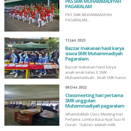
PKS SMK MUHAMMADIYAH
#SMKBisa #SMKHebat SMK
PAGARALAM
Muhammadiyah Pagar Alam yang
PKS SMK MUHAMMADIYAH
Pertama dan Nomor Satu. ■
PAGARALAM...
Download aplikasi dengan Scan
Barcode....
13 Jan 2023
Bazzar makanan hasil karya
siswa SMK Muhammadiyah
Pagaralam
Bazzar makanan hasil karya
anak-anak kelas X SMK
Muhammadiyah.. Anak SMK harus
serba bisa, siap kerja, wirausaha,
08 Des 2022
dan bisa melanjut kuliah SMK Bisa
???? SMK Hebat????...
Classmeeting hari pertama
SMK unggulan
Muhammadiyah pagaralam
Alhamdulillah Class Meeting Hari
Pertama. Lomba Baca Ayat Suci Al
Quran. "Sukses adalah milik
mereka yang mempunyai impian