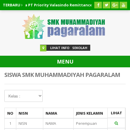
ikan Dana PT Priority Valasindo Remittance
TERBARU
03 AGUSTUS 20
n Pinjaman Easycash
03 AGUSTUS 2026
/
Cara Membatalkan P
LIHAT INFO
SEKOLAH
MENU
SISWA SMK MUHAMMADIYAH PAGARALAM
LIHAT
NO
NISN
NAMA
JENIS KELAMIN
1
NISN
NAMA
Perempuan