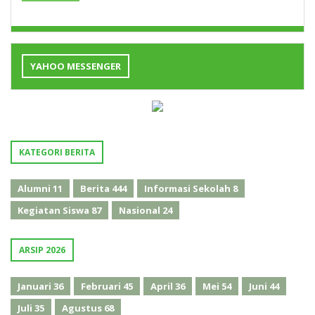
YAHOO MESSENGER
KATEGORI BERITA
Alumni
11
Berita
444
Informasi Sekolah
8
Kegiatan Siswa
87
Nasional
24
ARSIP 2026
Januari
36
Februari
45
April
36
Mei
54
Juni
44
Juli
35
Agustus
68