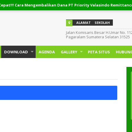
! Cara Mengembalikan Dana PT Priority Valasindo Remittance
kan Pinjaman Easycash
ALAMAT
SEKOLAH
Jalan Komisaris Besar H.Umar No. 11
Pagaralam Sumatera Selatan 31525
DOWNLOAD
AGENDA
GALLERY
PETA SITUS
HUBUNG