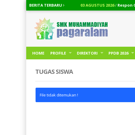
BERITA
TERBARU
03 AGUSTUS 2026
/
Respon Cepat!!
03 AGUSTUS 2026
/
Cara Membatal
HOME
PROFILE
DIREKTORI
PPDB 2026
TUGAS SISWA
File tidak ditemukan !