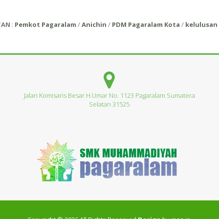
TAN
:
Pemkot Pagaralam
/
Anichin
/
PDM Pagaralam Kota
/
kelulusan 
Jalan Komisaris Besar H.Umar No. 1123 Pagaralam Sumatera
Selatan 31525