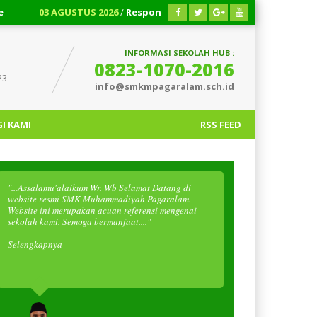
03 AGUSTUS 2026
/
Respon Cepat!!! Cara Pengembalian Dana PT 
INFORMASI SEKOLAH HUB :
0823-1070-2016
23
info@smkmpagaralam.sch.id
I KAMI
RSS FEED
"...Assalamu'alaikum Wr. Wb Selamat Datang di
website resmi SMK Muhammadiyah Pagaralam.
Website ini merupakan acuan referensi mengenai
sekolah kami. Semoga bermanfaat...."
Selengkapnya