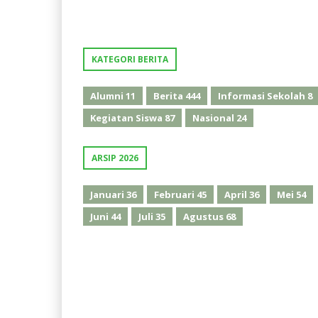
KATEGORI BERITA
Alumni
11
Berita
444
Informasi Sekolah
8
Kegiatan Siswa
87
Nasional
24
ARSIP 2026
Januari
36
Februari
45
April
36
Mei
54
Juni
44
Juli
35
Agustus
68