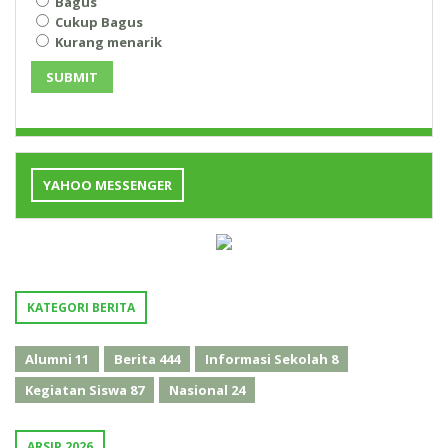
Bagus
Cukup Bagus
Kurang menarik
SUBMIT
YAHOO MESSENGER
KATEGORI BERITA
Alumni
11
Berita
444
Informasi Sekolah
8
Kegiatan Siswa
87
Nasional
24
ARSIP 2026