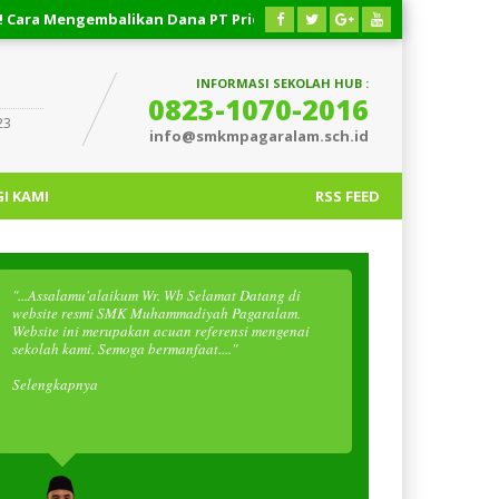
an Dana PT Priority Valasindo Remittance
03 AGUSTUS 2026
cash
INFORMASI SEKOLAH HUB :
0823-1070-2016
23
info@smkmpagaralam.sch.id
I KAMI
RSS FEED
"...Assalamu'alaikum Wr. Wb Selamat Datang di
website resmi SMK Muhammadiyah Pagaralam.
Website ini merupakan acuan referensi mengenai
sekolah kami. Semoga bermanfaat...."
Selengkapnya