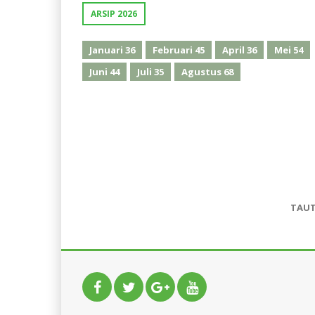
ARSIP 2026
Januari
36
Februari
45
April
36
Mei
54
Juni
44
Juli
35
Agustus
68
TAU