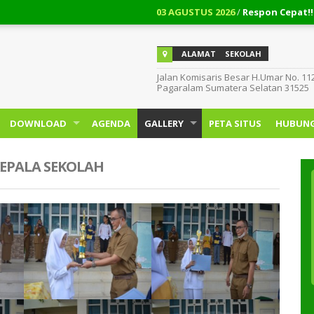
03 AGUSTUS 2026
/
Respon Cepat!!! Cara Mengembalik
03 AGUSTUS 2026
/
Cara Membatalkan Pinjaman Easy
ALAMAT
SEKOLAH
Jalan Komisaris Besar H.Umar No. 11
Pagaralam Sumatera Selatan 31525
DOWNLOAD
AGENDA
GALLERY
PETA SITUS
HUBUNG
EPALA SEKOLAH