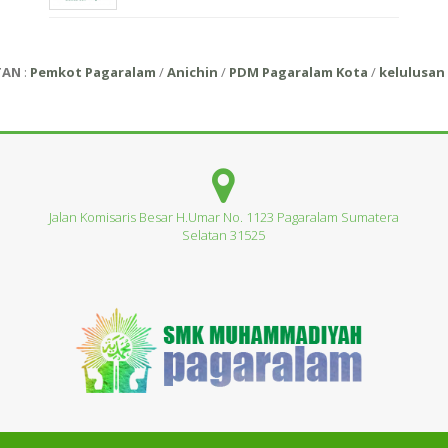
TAN
:
Pemkot Pagaralam
/
Anichin
/
PDM Pagaralam Kota
/
kelulusan 
Jalan Komisaris Besar H.Umar No. 1123 Pagaralam Sumatera
Selatan 31525