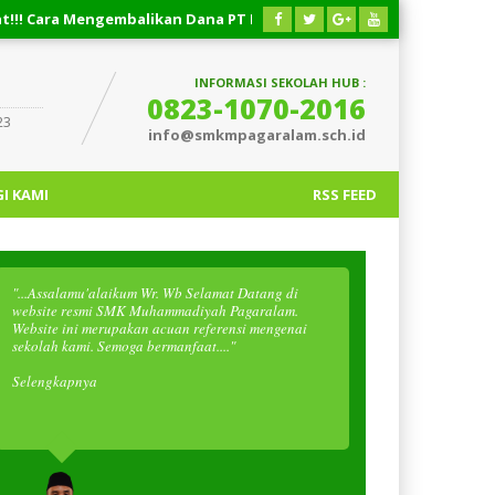
 Mengembalikan Dana PT Priority Valasindo Remittance
03 
njaman Easycash
INFORMASI SEKOLAH HUB :
0823-1070-2016
23
info@smkmpagaralam.sch.id
I KAMI
RSS FEED
"...Assalamu'alaikum Wr. Wb Selamat Datang di
website resmi SMK Muhammadiyah Pagaralam.
Website ini merupakan acuan referensi mengenai
sekolah kami. Semoga bermanfaat...."
Selengkapnya