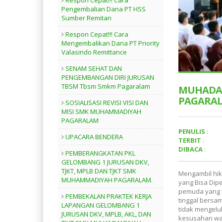
Respon Cepat!!! Cara
Pengembalian Dana PT HSS
Sumber Remitan
Respon Cepat!!! Cara
Mengembalikan Dana PT Priority
Valasindo Remittance
SENAM SEHAT DAN
PENGEMBANGAN DIRI JURUSAN
TBSM Tbsm Smkm Pagaralam
MUHADA
PAGARA
SOSIALISASI REVISI VISI DAN
MISI SMK MUHAMMADIYAH
PAGARALAM
PENULIS
:
UPACARA BENDERA
TERBIT
:
DIBACA
:
PEMBERANGKATAN PKL
GELOMBANG 1 JURUSAN DKV,
TJKT, MPLB DAN TJKT SMK
Mengambil hikm
MUHAMMADIYAH PAGARALAM.
yang Bisa Dipe
pemuda yang b
PEMBEKALAN PRAKTEK KERJA
tinggal bersa
LAPANGAN GELOMBANG 1
tidak mengelu
JURUSAN DKV, MPLB, AKL, DAN
kesusahan wal