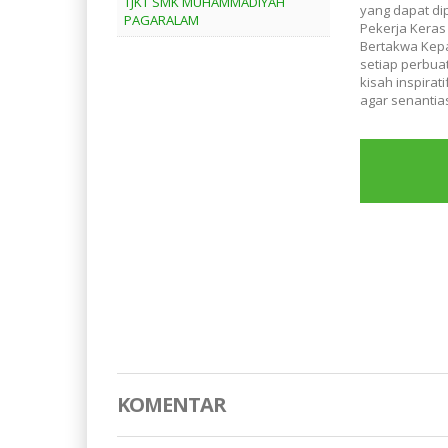
TJKT SMK MUHAMMADIYAH
yang dapat dip
PAGARALAM
Pekerja Keras
Bertakwa Kepad
setiap perbua
kisah inspirat
agar senantia
KOMENTAR