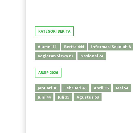
KATEGORI BERITA
Alumni
11
Berita
444
Informasi Sekolah
8
Kegiatan Siswa
87
Nasional
24
ARSIP 2026
Januari
36
Februari
45
April
36
Mei
54
Juni
44
Juli
35
Agustus
68