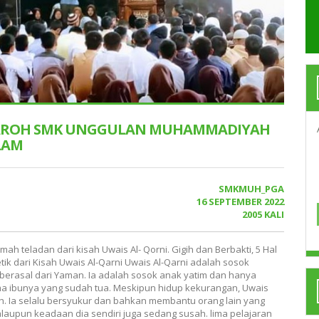
ROH SMK UNGGULAN MUHAMMADIYAH
LAM
SMKMUH_PGA
16 SEPTEMBER 2022
2005 KALI
ah teladan dari kisah Uwais Al- Qorni. Gigih dan Berbakti, 5 Hal
tik dari Kisah Uwais Al-Qarni Uwais Al-Qarni adalah sosok
erasal dari Yaman. Ia adalah sosok anak yatim dan hanya
ma ibunya yang sudah tua. Meskipun hidup kekurangan, Uwais
h. Ia selalu bersyukur dan bahkan membantu orang lain yang
aupun keadaan dia sendiri juga sedang susah. lima pelajaran