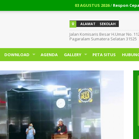
03 AGUSTUS 2026
/
Respon Cepat!!! Cara
03 AGUSTUS 2026
/
Cara Membatalkan Pi
ALAMAT
SEKOLAH
Jalan Komisaris Besar H.Umar No. 11
Pagaralam Sumatera Selatan 31525
DOWNLOAD
AGENDA
GALLERY
PETA SITUS
HUBUNG