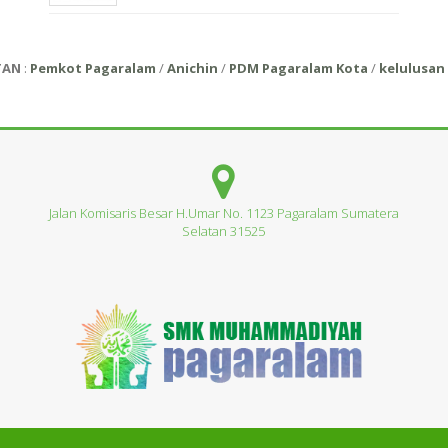
TAN
:
Pemkot Pagaralam
/
Anichin
/
PDM Pagaralam Kota
/
kelulusan 
Jalan Komisaris Besar H.Umar No. 1123 Pagaralam Sumatera
Selatan 31525