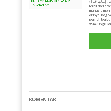
TJKT SMK MUHAMMADIYAH
ْ قَبْلُ أَوْ كَسَبَتْ فِي إِيمَانِهَا خَيْرًا
PAGARALAM
terbit dari ar
manusia menja
dirinya, bagi
pernah berbua
#SmkUnggula
KOMENTAR