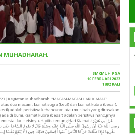
N MUHADHARAH.
SMKMUH_PGA
10 FEBRUARI 2023
1892 KALI
/02/23 ] Kegiatan Muhadharah. "MACAM-MACAM HARI KIAMAT"
 atas dua macam : kiamat sugra (kecil) dan kiamat kubra (besar).
(kecil) adalah peristiwa kehancuran atau musibah yang dirasakan
 ada di bumi. Kiamat kubra (besar) adalah peristiwa hancurnya
ta dan seisinya. Hadits tentang Hari Kiamat عَنْ أَبِي هُرَيْرَةَ
رَضِيَ اللَّهُ عَنْهُ أَنَّ رَسُولَ اللَّهِ صَلَّى اللَّهُ عَلَيْهِ وَسَلَّمَ قَالَ لَا تَقُومُ السَّاعَةُ حَتَّى
مَغْرِبِهَا فَإِذَا طَلَعَتْ فَرَآهَا النَّاسُ آمَنُوا أَجْمَعُونَ فَذَلِكَ حِينَ { لَا يَنْفَعُ نَفْسًا إِيمَا