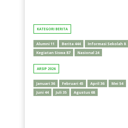
KATEGORI BERITA
Alumni
11
Berita
444
Informasi Sekolah
8
Kegiatan Siswa
87
Nasional
24
ARSIP 2026
Januari
36
Februari
45
April
36
Mei
54
Juni
44
Juli
35
Agustus
68