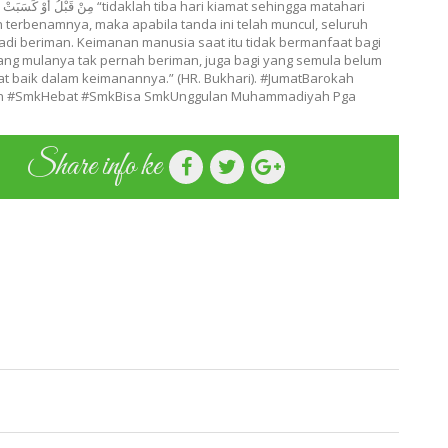
مِن } “tidaklah tiba hari kiamat sehingga matahari
ah terbenamnya, maka apabila tanda ini telah muncul, seluruh
di beriman. Keimanan manusia saat itu tidak bermanfaat bagi
 yang mulanya tak pernah beriman, juga bagi yang semula belum
t baik dalam keimanannya.” (HR. Bukhari). #JumatBarokah
n #SmkHebat #SmkBisa SmkUnggulan Muhammadiyah Pga
Share info ke