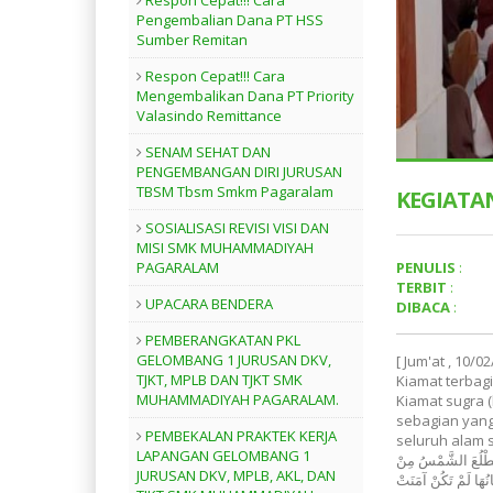
Respon Cepat!!! Cara
Pengembalian Dana PT HSS
Sumber Remitan
Respon Cepat!!! Cara
Mengembalikan Dana PT Priority
Valasindo Remittance
SENAM SEHAT DAN
PENGEMBANGAN DIRI JURUSAN
TBSM Tbsm Smkm Pagaralam
KEGIATA
SOSIALISASI REVISI VISI DAN
MISI SMK MUHAMMADIYAH
PENULIS
:
PAGARALAM
TERBIT
:
UPACARA BENDERA
DIBACA
:
PEMBERANGKATAN PKL
GELOMBANG 1 JURUSAN DKV,
[ Jum'at , 10
TJKT, MPLB DAN TJKT SMK
Kiamat terbagi
MUHAMMADIYAH PAGARALAM.
Kiamat sugra 
sebagian yang
PEMBEKALAN PRAKTEK KERJA
seluruh alam semes
LAPANGAN GELOMBANG 1
 تَطْلُعَ الشَّمْسُ مِنْ
JURUSAN DKV, MPLB, AKL, DAN
نُهَا لَمْ تَكُنْ آمَنَتْ