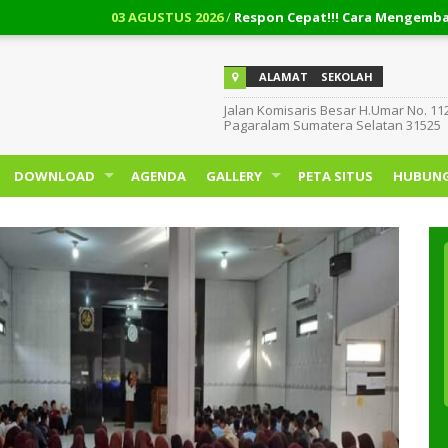
03 AGUSTUS 2026
/
Respon Cepat!!! Cara Mengembalikan Da
ALAMAT
SEKOLAH
Jalan Komisaris Besar H.Umar No. 11
Pagaralam Sumatera Selatan 31525
DOWNLOAD
AGENDA
GALLERY
PETA SITUS
HUBUNG