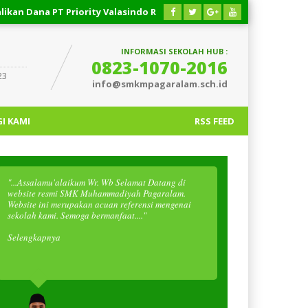
na PT Priority Valasindo Remittance
03 AGUSTUS 2026
/
Resp
INFORMASI SEKOLAH HUB :
0823-1070-2016
23
info@smkmpagaralam.sch.id
I KAMI
RSS FEED
"...Assalamu'alaikum Wr. Wb Selamat Datang di
website resmi SMK Muhammadiyah Pagaralam.
Website ini merupakan acuan referensi mengenai
sekolah kami. Semoga bermanfaat...."
Selengkapnya