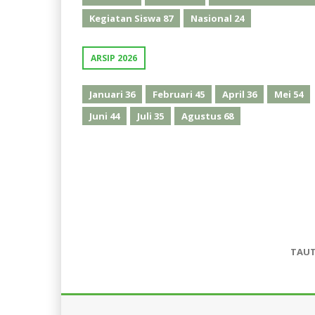
Kegiatan Siswa
87
Nasional
24
ARSIP 2026
Januari
36
Februari
45
April
36
Mei
54
Juni
44
Juli
35
Agustus
68
TAU