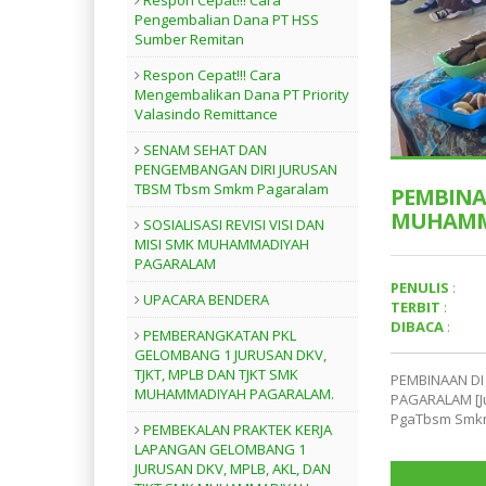
Respon Cepat!!! Cara
Pengembalian Dana PT HSS
Sumber Remitan
Respon Cepat!!! Cara
Mengembalikan Dana PT Priority
Valasindo Remittance
SENAM SEHAT DAN
PENGEMBANGAN DIRI JURUSAN
TBSM Tbsm Smkm Pagaralam
PEMBINA
MUHAMM
SOSIALISASI REVISI VISI DAN
MISI SMK MUHAMMADIYAH
PAGARALAM
PENULIS
:
UPACARA BENDERA
TERBIT
:
DIBACA
:
PEMBERANGKATAN PKL
GELOMBANG 1 JURUSAN DKV,
TJKT, MPLB DAN TJKT SMK
PEMBINAAN D
MUHAMMADIYAH PAGARALAM.
PAGARALAM [J
PgaTbsm Smk
PEMBEKALAN PRAKTEK KERJA
LAPANGAN GELOMBANG 1
JURUSAN DKV, MPLB, AKL, DAN