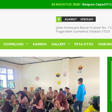
03 AGUSTUS 2026
/
Respon Cepat!!! Cara Me
ALAMAT
SEKOLAH
Jalan Komisaris Besar H.Umar No. 11
Pagaralam Sumatera Selatan 31525
DOWNLOAD
AGENDA
GALLERY
PETA SITUS
HUBUNG