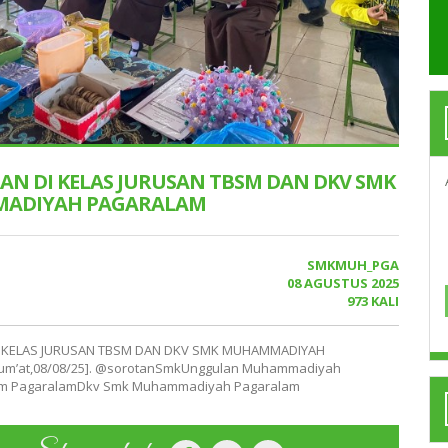
AN DI KELAS JURUSAN TBSM DAN DKV SMK
ADIYAH PAGARALAM
SMKMUH_PGA
08 AGUSTUS 2025
973 KALI
I KELAS JURUSAN TBSM DAN DKV SMK MUHAMMADIYAH
um’at,08/08/25]. @sorotanSmkUnggulan Muhammadiyah
m PagaralamDkv Smk Muhammadiyah Pagaralam