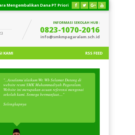
ngembalikan Dana PT Priority Valasindo Remittance
03 AGUS
INFORMASI SEKOLAH HUB :
0823-1070-2016
23
info@smkmpagaralam.sch.id
I KAMI
RSS FEED
"...Assalamu'alaikum Wr. Wb Selamat Datang di
website resmi SMK Muhammadiyah Pagaralam.
Website ini merupakan acuan referensi mengenai
sekolah kami. Semoga bermanfaat...."
Selengkapnya