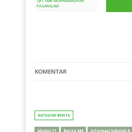
TJKT SMK MUHAMMADIYAH
PAGARALAM
KOMENTAR
KATEGORI BERITA
Alumni
11
Berita
444
Informasi Sekolah
8