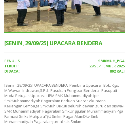
[SENIN, 29/09/25] UPACARA BENDERA
PENULIS
:
SMKMUH_PGA
TERBIT
:
29 SEPTEMBER 2025
DIBACA
:
802 KALI
[Senin, 29/09/25] UPACARA BENDERA. Pembina Upacara : Bpk. Kgs.
M.Wawan Indrawan,S.Pd.I Pasukan Pengibar Bendera : Pasupati
Muda Petugas Upacara : IPM SMK Muhammadiyah Ipm
SmkMuhammadiyah Pagaralam Paduan Suara : Akuntansi
Keuangan Lembaga SmkMuh Diikuti seluruh dewan guru dan siswa/i
SMK Muhammadiyah Pagaralam SmkUnggulan Muhammadiyah Pga
Farmasi Smks MuhpalaTjkt Smkm Pagar AlamDkv Smk
Muhammadiyah PagaralamJurnalistik Smkm