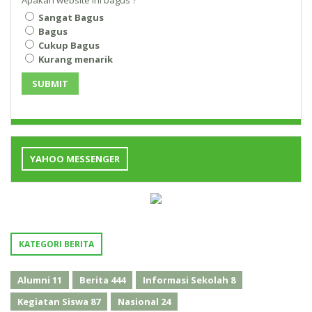
Apakah website ini bagus ?
Sangat Bagus
Bagus
Cukup Bagus
Kurang menarik
SUBMIT
YAHOO MESSENGER
KATEGORI BERITA
Alumni
11
Berita
444
Informasi Sekolah
8
Kegiatan Siswa
87
Nasional
24