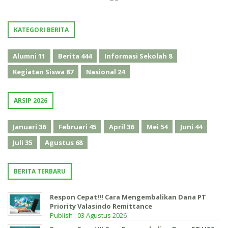
KATEGORI BERITA
Alumni
11
Berita
444
Informasi Sekolah
8
Kegiatan Siswa
87
Nasional
24
ARSIP 2026
Januari
36
Februari
45
April
36
Mei
54
Juni
44
Juli
35
Agustus
68
BERITA TERBARU
Respon Cepat!!! Cara Mengembalikan Dana PT
Priority Valasindo Remittance
Publish : 03 Agustus 2026