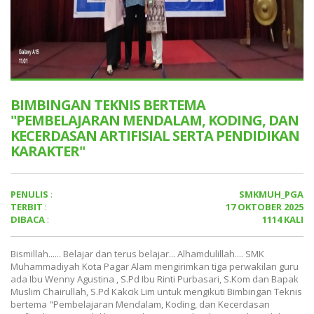
BIMBINGAN TEKNIS BERTEMA
"PEMBELAJARAN MENDALAM, KODING, DAN
KECERDASAN ARTIFISIAL SERTA PENDIDIKAN
KARAKTER"
PENULIS
:
SMKMUH_PGA
TERBIT
:
17 OKTOBER 2025
DIBACA
:
1114 KALI
Bismillah...... Belajar dan terus belajar... Alhamdulillah.... SMK
Muhammadiyah Kota Pagar Alam mengirimkan tiga perwakilan guru
ada Ibu Wenny Agustina , S.Pd Ibu Rinti Purbasari, S.Kom dan Bapak
Muslim Chairullah, S.Pd Kakcik Lim untuk mengikuti Bimbingan Teknis
bertema "Pembelajaran Mendalam, Koding, dan Kecerdasan