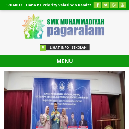
alikan Dana PT Priority Valasindo Remittance
TERBARU
03 AGUSTUS 
alan Pinjaman Easycash
03 AGUSTUS 2026
/
Cara Membatalkan
LIHAT INFO
SEKOLAH
MENU