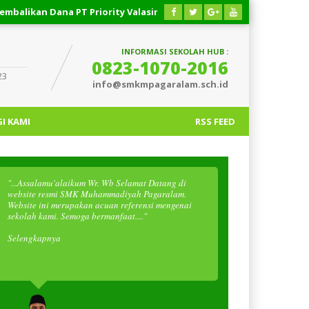
an Dana PT Priority Valasindo Remittance
03 AGUSTUS 2026
INFORMASI SEKOLAH HUB :
0823-1070-2016
23
info@smkmpagaralam.sch.id
I KAMI
RSS FEED
"...Assalamu'alaikum Wr. Wb Selamat Datang di
website resmi SMK Muhammadiyah Pagaralam.
Website ini merupakan acuan referensi mengenai
sekolah kami. Semoga bermanfaat...."
Selengkapnya