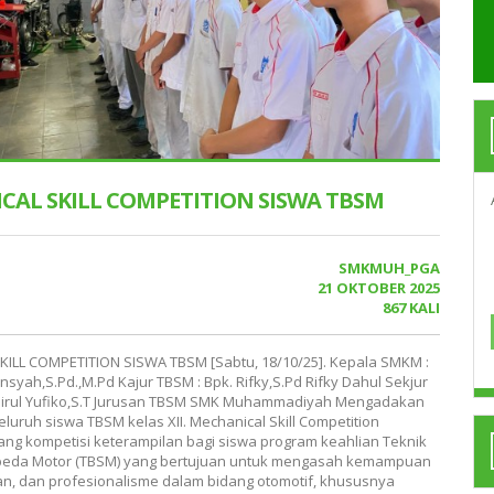
CAL SKILL COMPETITION SISWA TBSM
SMKMUH_PGA
21 OKTOBER 2025
867 KALI
ILL COMPETITION SISWA TBSM [Sabtu, 18/10/25]. Kepala SMKM :
nsyah,S.Pd.,M.Pd Kajur TBSM : Bpk. Rifky,S.Pd Rifky Dahul Sekjur
Hairul Yufiko,S.T Jurusan TBSM SMK Muhammadiyah Mengadakan
luruh siswa TBSM kelas XII. Mechanical Skill Competition
ng kompetisi keterampilan bagi siswa program keahlian Teknik
epeda Motor (TBSM) yang bertujuan untuk mengasah kemampuan
tian, dan profesionalisme dalam bidang otomotif, khususnya