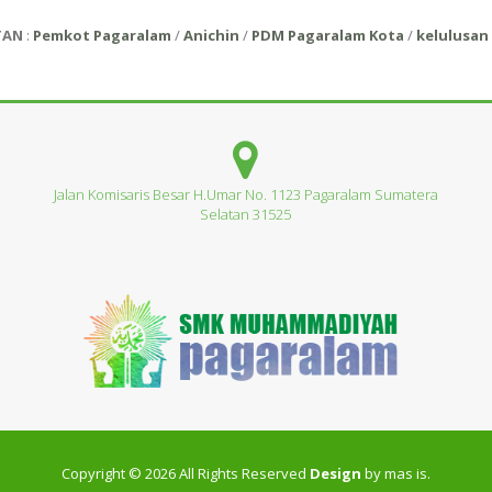
TAN
:
Pemkot Pagaralam
/
Anichin
/
PDM Pagaralam Kota
/
kelulusan 
Jalan Komisaris Besar H.Umar No. 1123 Pagaralam Sumatera
Selatan 31525
Copyright © 2026 All Rights Reserved
Design
by mas is.