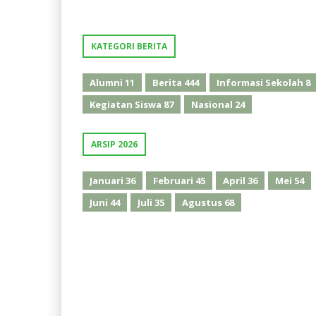
KATEGORI BERITA
Alumni
11
Berita
444
Informasi Sekolah
8
Kegiatan Siswa
87
Nasional
24
ARSIP 2026
Januari
36
Februari
45
April
36
Mei
54
Juni
44
Juli
35
Agustus
68