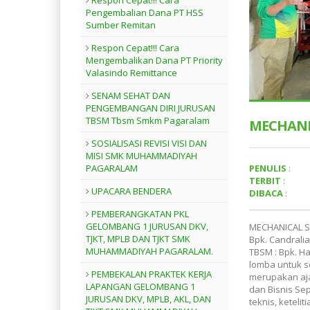
Respon Cepat!!! Cara
Pengembalian Dana PT HSS
Sumber Remitan
Respon Cepat!!! Cara
Mengembalikan Dana PT Priority
Valasindo Remittance
SENAM SEHAT DAN
PENGEMBANGAN DIRI JURUSAN
TBSM Tbsm Smkm Pagaralam
MECHANI
SOSIALISASI REVISI VISI DAN
MISI SMK MUHAMMADIYAH
PENULIS
:
PAGARALAM
TERBIT
:
UPACARA BENDERA
DIBACA
:
PEMBERANGKATAN PKL
GELOMBANG 1 JURUSAN DKV,
MECHANICAL SK
TJKT, MPLB DAN TJKT SMK
Bpk. Candralia
MUHAMMADIYAH PAGARALAM.
TBSM : Bpk. 
lomba untuk se
PEMBEKALAN PRAKTEK KERJA
merupakan aja
LAPANGAN GELOMBANG 1
dan Bisnis S
JURUSAN DKV, MPLB, AKL, DAN
teknis, keteli