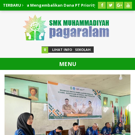
at!!! Cara Mengembalikan Dana PT Priority Valasindo Remittance
TERBARU
at!!! Cara Pembatalan Pinjaman Easycash
03 AGUSTUS 2026
/
LIHAT INFO
SEKOLAH
MENU