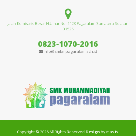
Jalan Komisaris Besar H.Umar No. 1123 Pagaralam Sumatera Selatan
31525
0823-1070-2016
info@smkmpagaralam.sch.id
Copyright © 2026 All Rights Reserved
Design
by mas is.