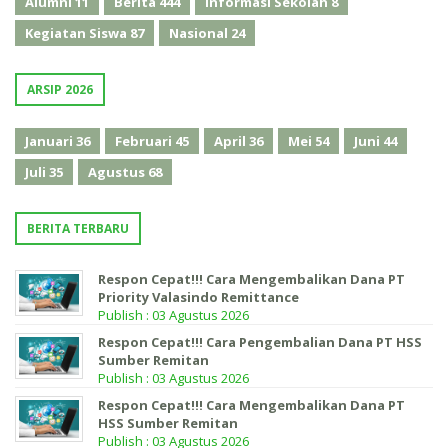
Alumni
11
Berita
444
Informasi Sekolah
8
Kegiatan Siswa
87
Nasional
24
ARSIP 2026
Januari
36
Februari
45
April
36
Mei
54
Juni
44
Juli
35
Agustus
68
BERITA TERBARU
Respon Cepat!!! Cara Mengembalikan Dana PT
Priority Valasindo Remittance
Publish : 03 Agustus 2026
Respon Cepat!!! Cara Pengembalian Dana PT HSS
Sumber Remitan
Publish : 03 Agustus 2026
Respon Cepat!!! Cara Mengembalikan Dana PT
HSS Sumber Remitan
Publish : 03 Agustus 2026