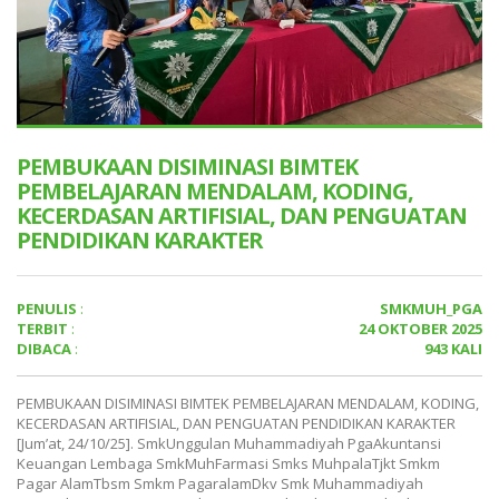
PEMBUKAAN DISIMINASI BIMTEK
PEMBELAJARAN MENDALAM, KODING,
KECERDASAN ARTIFISIAL, DAN PENGUATAN
PENDIDIKAN KARAKTER
PENULIS
:
SMKMUH_PGA
TERBIT
:
24 OKTOBER 2025
DIBACA
:
943 KALI
PEMBUKAAN DISIMINASI BIMTEK PEMBELAJARAN MENDALAM, KODING,
KECERDASAN ARTIFISIAL, DAN PENGUATAN PENDIDIKAN KARAKTER
[Jum’at, 24/10/25]. SmkUnggulan Muhammadiyah PgaAkuntansi
Keuangan Lembaga SmkMuhFarmasi Smks MuhpalaTjkt Smkm
Pagar AlamTbsm Smkm PagaralamDkv Smk Muhammadiyah