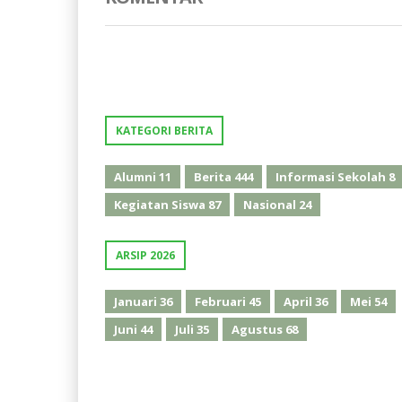
KATEGORI BERITA
Alumni
11
Berita
444
Informasi Sekolah
8
Kegiatan Siswa
87
Nasional
24
ARSIP 2026
Januari
36
Februari
45
April
36
Mei
54
Juni
44
Juli
35
Agustus
68