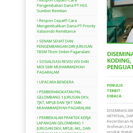
Respon Cepat!!! Cara
Pengembalian Dana PT HSS
Sumber Remitan
Respon Cepat!!! Cara
Mengembalikan Dana PT Priority
Valasindo Remittance
SENAM SEHAT DAN
PENGEMBANGAN DIRI JURUSAN
TBSM Tbsm Smkm Pagaralam
DISEMIN
KODING, 
SOSIALISASI REVISI VISI DAN
PENGUAT
MISI SMK MUHAMMADIYAH
PAGARALAM
UPACARA BENDERA
PENULIS
:
TERBIT
:
PEMBERANGKATAN PKL
DIBACA
:
GELOMBANG 1 JURUSAN DKV,
TJKT, MPLB DAN TJKT SMK
MUHAMMADIYAH PAGARALAM.
DISEMINASI B
ARTIFISIAL, D
PEMBEKALAN PRAKTEK KERJA
Kecerdasan Art
LAPANGAN GELOMBANG 1
Arohman,S.Kom
JURUSAN DKV, MPLB, AKL, DAN
produk digital