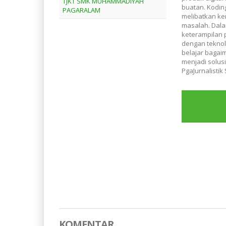
TJKT SMK MUHAMMADIYAH
buatan. Kodin
PAGARALAM
melibatkan ke
masalah. Dal
keterampilan 
dengan teknol
belajar bagai
menjadi solus
PgaJurnalist
KOMENTAR