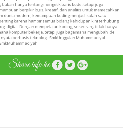
g bukan hanya tentang mengetik baris kode, tetapi juga
mampuan berpikir logis, kreatif, dan analitis untuk memecahkan
am dunia modern, kemampuan koding menjadi salah satu
penting karena hampir semua bidang kehidupan kini terhubung
ogi digital. Dengan mempelajari koding, seseorang tidak hanya
mana komputer bekerja, tetapi juga bagaimana mengubah ide
i nyata berbasis teknologi. SmkUnggulan Muhammadiyah
ik SmkMuhammadiyah
Share info ke