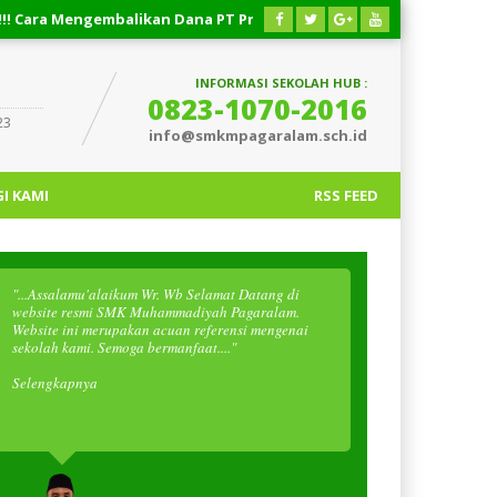
Mengembalikan Dana PT Priority Valasindo Remittance
03 AG
INFORMASI SEKOLAH HUB :
0823-1070-2016
23
info@smkmpagaralam.sch.id
I KAMI
RSS FEED
"...Assalamu'alaikum Wr. Wb Selamat Datang di
website resmi SMK Muhammadiyah Pagaralam.
Website ini merupakan acuan referensi mengenai
sekolah kami. Semoga bermanfaat...."
Selengkapnya