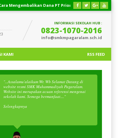
gembalikan Dana PT Priority Valasindo Remittance
03 AGUST
INFORMASI SEKOLAH HUB :
0823-1070-2016
23
info@smkmpagaralam.sch.id
I KAMI
RSS FEED
"...Assalamu'alaikum Wr. Wb Selamat Datang di
website resmi SMK Muhammadiyah Pagaralam.
Website ini merupakan acuan referensi mengenai
sekolah kami. Semoga bermanfaat...."
Selengkapnya