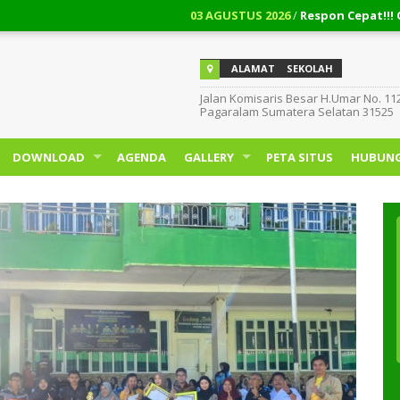
03 AGUSTUS 2026
/
Respon Cepat!!! Cara Men
ALAMAT
SEKOLAH
Jalan Komisaris Besar H.Umar No. 11
Pagaralam Sumatera Selatan 31525
DOWNLOAD
AGENDA
GALLERY
PETA SITUS
HUBUNG