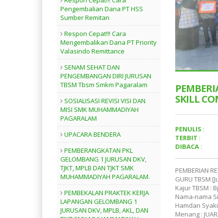
Respon Cepat!!! Cara
Pengembalian Dana PT HSS
Sumber Remitan
Respon Cepat!!! Cara
Mengembalikan Dana PT Priority
Valasindo Remittance
SENAM SEHAT DAN
PENGEMBANGAN DIRI JURUSAN
TBSM Tbsm Smkm Pagaralam
PEMBERI
SKILL C
SOSIALISASI REVISI VISI DAN
MISI SMK MUHAMMADIYAH
PAGARALAM
PENULIS
:
UPACARA BENDERA
TERBIT
:
DIBACA
:
PEMBERANGKATAN PKL
GELOMBANG 1 JURUSAN DKV,
TJKT, MPLB DAN TJKT SMK
PEMBERIAN RE
MUHAMMADIYAH PAGARALAM.
GURU TBSM [Ju
Kajur TBSM : B
PEMBEKALAN PRAKTEK KERJA
Nama-nama Sis
LAPANGAN GELOMBANG 1
Hamdan Syakir
JURUSAN DKV, MPLB, AKL, DAN
Menang : JUARA