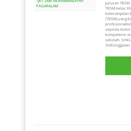
TJKT SMK MUHAMMADIYAH
Jurusan TBSM
PAGARALAM
TBSM kelas XII
keterampilan 
(TBSM) yang b
profesionalis
sepeda motor.
kompetensi si
sekolah. Smk
SmkUnggulan