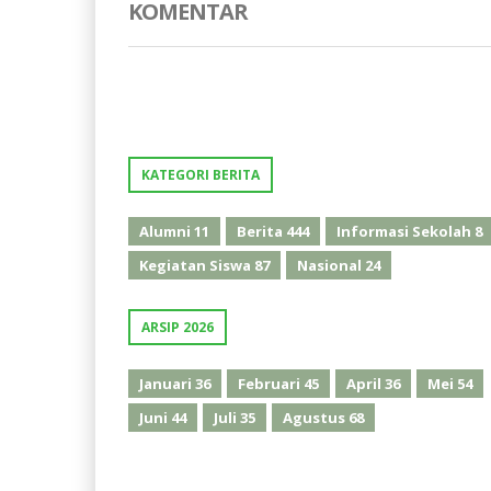
KOMENTAR
KATEGORI BERITA
Alumni
11
Berita
444
Informasi Sekolah
8
Kegiatan Siswa
87
Nasional
24
ARSIP 2026
Januari
36
Februari
45
April
36
Mei
54
Juni
44
Juli
35
Agustus
68