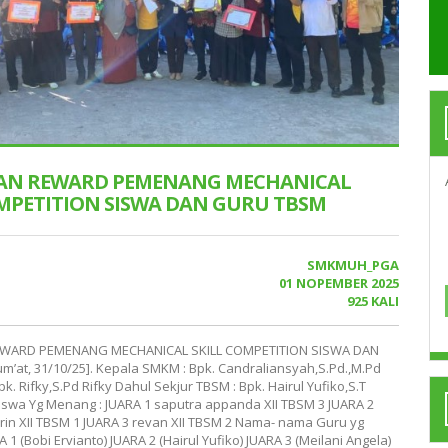
AN REWARD PEMENANG MECHANICAL
OMPETITION SISWA DAN GURU TBSM
SMKMUH_PGA
01 NOPEMBER 2025
925 KALI
WARD PEMENANG MECHANICAL SKILL COMPETITION SISWA DAN
m’at, 31/10/25]. Kepala SMKM : Bpk. Candraliansyah,S.Pd.,M.Pd
pk. Rifky,S.Pd Rifky Dahul Sekjur TBSM : Bpk. Hairul Yufiko,S.T
wa Yg Menang : JUARA 1 saputra appanda XII TBSM 3 JUARA 2
in XII TBSM 1 JUARA 3 revan XII TBSM 2 Nama- nama Guru yg
 1 (Bobi Ervianto) JUARA 2 (Hairul Yufiko) JUARA 3 (Meilani Angela)