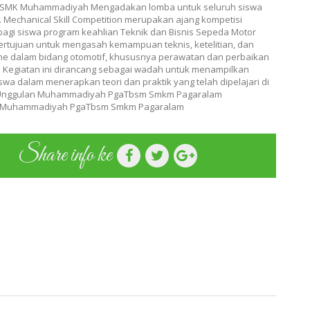
 SMK Muhammadiyah Mengadakan lomba untuk seluruh siswa
. Mechanical Skill Competition merupakan ajang kompetisi
bagi siswa program keahlian Teknik dan Bisnis Sepeda Motor
ertujuan untuk mengasah kemampuan teknis, ketelitian, dan
me dalam bidang otomotif, khususnya perawatan dan perbaikan
 Kegiatan ini dirancang sebagai wadah untuk menampilkan
swa dalam menerapkan teori dan praktik yang telah dipelajari di
Unggulan Muhammadiyah PgaTbsm Smkm Pagaralam
 Muhammadiyah PgaTbsm Smkm Pagaralam
Share info ke