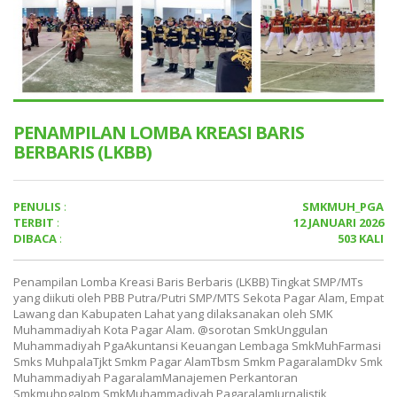
PENAMPILAN LOMBA KREASI BARIS
BERBARIS (LKBB)
PENULIS
:
SMKMUH_PGA
TERBIT
:
12 JANUARI 2026
DIBACA
:
503 KALI
Penampilan Lomba Kreasi Baris Berbaris (LKBB) Tingkat SMP/MTs
yang diikuti oleh PBB Putra/Putri SMP/MTS Sekota Pagar Alam, Empat
Lawang dan Kabupaten Lahat yang dilaksanakan oleh SMK
Muhammadiyah Kota Pagar Alam. @sorotan SmkUnggulan
Muhammadiyah PgaAkuntansi Keuangan Lembaga SmkMuhFarmasi
Smks MuhpalaTjkt Smkm Pagar AlamTbsm Smkm PagaralamDkv Smk
Muhammadiyah PagaralamManajemen Perkantoran
SmkmuhpgaIpm SmkMuhammadiyah PagaralamJurnalistik