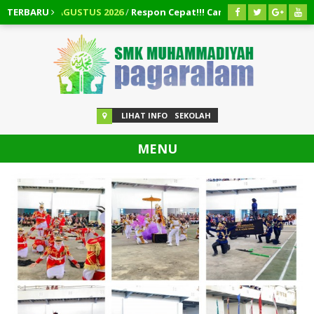
TERBARU
03 AGUSTUS 2026
/
Respon Cepat!!! Cara Pengembalian Dana P
ara Membatalkan Pinjaman Easycash
LIHAT INFO
SEKOLAH
MENU