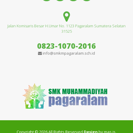
Jalan Komisaris Besar H.Umar No. 1123 Pagaralam Sumatera Selatan
31525
0823-1070-2016
info@smkmpagaralam.sch.id
Copyright © 2026 All Rights Reserved
Design
by mas is.