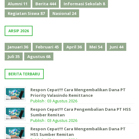
Alumni
11
Berita
444
Informasi Sekolah
8
Kegiatan Siswa
87
Nasional
24
ARSIP 2026
Januari
36
Februari
45
April
36
Mei
54
Juni
44
Juli
35
Agustus
68
BERITA TERBARU
Respon Cepat!!! Cara Mengembalikan Dana PT
Priority Valasindo Remittance
Publish : 03 Agustus 2026
Respon Cepat!!! Cara Pengembalian Dana PT HSS
Sumber Remitan
Publish : 03 Agustus 2026
Respon Cepat!!! Cara Mengembalikan Dana PT
HSS Sumber Remitan