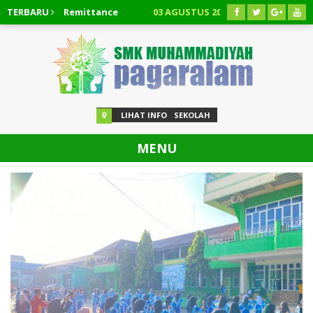
alasindo Remittance
TERBARU
03 AGUSTUS 2026
/
Respon Cepat!!! Car
03 AGUSTUS 2026
/
Cara Membatalkan Pinjaman Easycash
LIHAT INFO
SEKOLAH
MENU