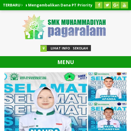
t!!! Cara Mengembalikan Dana PT Priority Valasindo Remittance
TERBARU
t!!! Cara Pembatalan Pinjaman Easycash
03 AGUSTUS 2026
/
LIHAT INFO
SEKOLAH
MENU