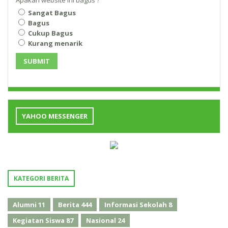
Apakah website ini bagus ?
Sangat Bagus
Bagus
Cukup Bagus
Kurang menarik
SUBMIT
YAHOO MESSENGER
KATEGORI BERITA
Alumni
11
Berita
444
Informasi Sekolah
8
Kegiatan Siswa
87
Nasional
24