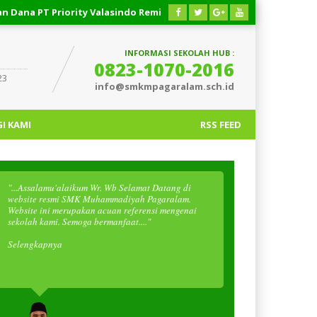
PT Priority Valasindo Remittance
03 AGUSTUS 2026
/
Respon 
INFORMASI SEKOLAH HUB :
0823-1070-2016
23
info@smkmpagaralam.sch.id
I KAMI
RSS FEED
"...Assalamu'alaikum Wr. Wb Selamat Datang di
website resmi SMK Muhammadiyah Pagaralam.
Website ini merupakan acuan referensi mengenai
sekolah kami. Semoga bermanfaat...."
Selengkapnya