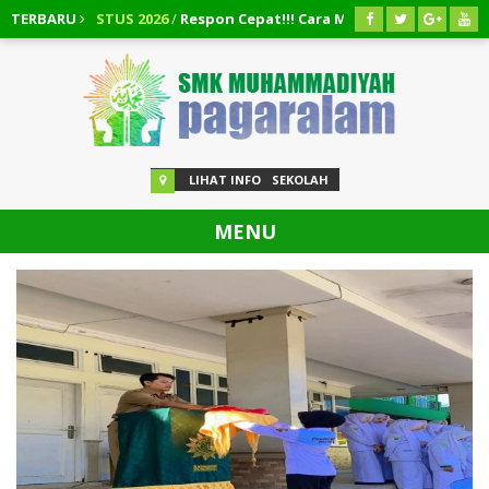
03 AGUSTUS 2026
TERBARU
/
Respon Cepat!!! Cara Mengembalikan Dana PT 
LIHAT INFO
SEKOLAH
MENU