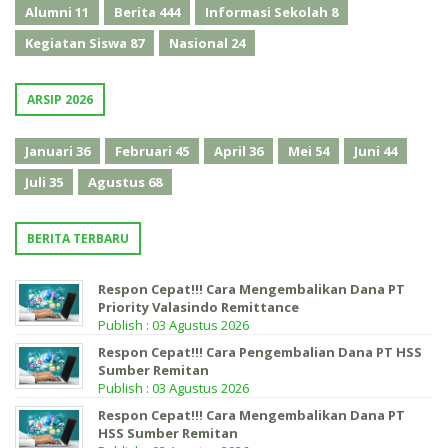
Alumni
11
Berita
444
Informasi Sekolah
8
Kegiatan Siswa
87
Nasional
24
ARSIP 2026
Januari
36
Februari
45
April
36
Mei
54
Juni
44
Juli
35
Agustus
68
BERITA TERBARU
Respon Cepat!!! Cara Mengembalikan Dana PT
Priority Valasindo Remittance
Publish : 03 Agustus 2026
Respon Cepat!!! Cara Pengembalian Dana PT HSS
Sumber Remitan
Publish : 03 Agustus 2026
Respon Cepat!!! Cara Mengembalikan Dana PT
HSS Sumber Remitan