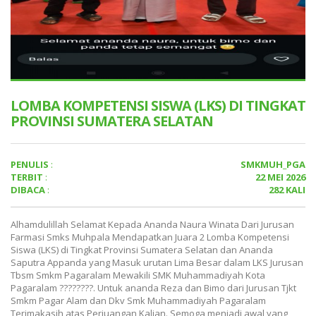
LOMBA KOMPETENSI SISWA (LKS) DI TINGKAT
PROVINSI SUMATERA SELATAN
PENULIS
:
SMKMUH_PGA
TERBIT
:
22 MEI 2026
DIBACA
:
282 KALI
Alhamdulillah Selamat Kepada Ananda Naura Winata Dari Jurusan
Farmasi Smks Muhpala Mendapatkan Juara 2 Lomba Kompetensi
Siswa (LKS) di Tingkat Provinsi Sumatera Selatan dan Ananda
Saputra Appanda yang Masuk urutan Lima Besar dalam LKS Jurusan
Tbsm Smkm Pagaralam Mewakili SMK Muhammadiyah Kota
Pagaralam ????????. Untuk ananda Reza dan Bimo dari Jurusan Tjkt
Smkm Pagar Alam dan Dkv Smk Muhammadiyah Pagaralam
Terimakasih atas Perjuangan Kalian. Semoga menjadi awal yang