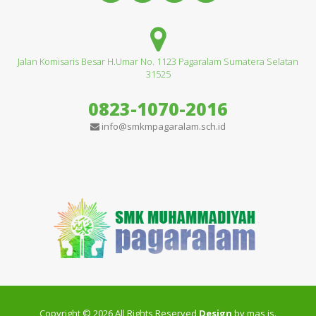
Jalan Komisaris Besar H.Umar No. 1123 Pagaralam Sumatera Selatan
31525
0823-1070-2016
info@smkmpagaralam.sch.id
Copyright © 2026 All Rights Reserved
Design
by mas is.