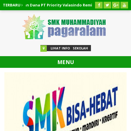
embalikan Dana PT Priority Valasindo Remittance
TERBARU
03 AGUST
atalan Pinjaman Easycash
03 AGUSTUS 2026
/
Cara Membatal
LIHAT INFO
SEKOLAH
MENU