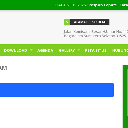
03 AGUSTUS 2026
/
Respon Cepat!!! Cara Men
ALAMAT
SEKOLAH
Jalan Komisaris Besar H.Umar No. 11
Pagaralam Sumatera Selatan 31525
DOWNLOAD
AGENDA
GALLERY
PETA SITUS
HUBUNG
LAM