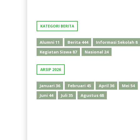
KATEGORI BERITA
Alumni
11
Berita
444
Informasi Sekolah
8
Kegiatan Siswa
87
Nasional
24
ARSIP 2026
Januari
36
Februari
45
April
36
Mei
54
Juni
44
Juli
35
Agustus
68