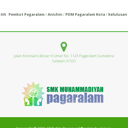
TAN
:
Pemkot Pagaralam
/
Anichin
/
PDM Pagaralam Kota
/
kelulusan 
Jalan Komisaris Besar H.Umar No. 1123 Pagaralam Sumatera
Selatan 31525