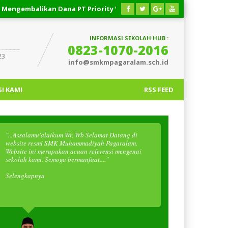
gembalikan Dana PT Priority Valasindo Remittance
03 AGUST
INFORMASI SEKOLAH HUB :
0823-1070-2016
23
info@smkmpagaralam.sch.id
I KAMI
RSS FEED
"...Assalamu'alaikum Wr. Wb Selamat Datang di
website resmi SMK Muhammadiyah Pagaralam.
Website ini merupakan acuan referensi mengenai
sekolah kami. Semoga bermanfaat...."
Selengkapnya