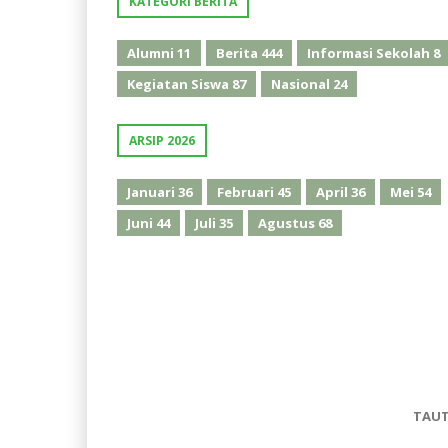
KATEGORI BERITA
Alumni
11
Berita
444
Informasi Sekolah
8
Kegiatan Siswa
87
Nasional
24
ARSIP 2026
Januari
36
Februari
45
April
36
Mei
54
Juni
44
Juli
35
Agustus
68
TAU