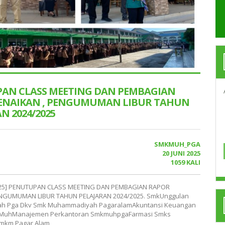
AN CLASS MEETING DAN PEMBAGIAN
ENAIKAN , PENGUMUMAN LIBUR TAHUN
N 2024/2025
SMKMUH_PGA
20 JUNI 2025
1059 KALI
06/25] PENUTUPAN CLASS MEETING DAN PEMBAGIAN RAPOR
ENGUMUMAN LIBUR TAHUN PELAJARAN 2024/2025. SmkUnggulan
h Pga Dkv Smk Muhammadiyah PagaralamAkuntansi Keuangan
MuhManajemen Perkantoran SmkmuhpgaFarmasi Smks
Smkm Pagar Alam