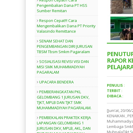
Respon Cepat!!! Cara
Pengembalian Dana PT HSS
Sumber Remitan
Respon Cepat!!! Cara
Mengembalikan Dana PT Priority
Valasindo Remittance
SENAM SEHAT DAN
PENGEMBANGAN DIRI JURUSAN
TBSM Tbsm Smkm Pagaralam
PENUTUP
RAPOR K
SOSIALISASI REVISI VISI DAN
PELAJARA
MISI SMK MUHAMMADIYAH
PAGARALAM
UPACARA BENDERA
PENULIS
:
TERBIT
:
PEMBERANGKATAN PKL
DIBACA
:
GELOMBANG 1 JURUSAN DKV,
TJKT, MPLB DAN TJKT SMK
MUHAMMADIYAH PAGARALAM.
[Jum’at, 20/
KENAIKAN , P
PEMBEKALAN PRAKTEK KERJA
Muhammadiya
LAPANGAN GELOMBANG 1
Lembaga Smk
JURUSAN DKV, MPLB, AKL, DAN
MuhpalaTjkt 